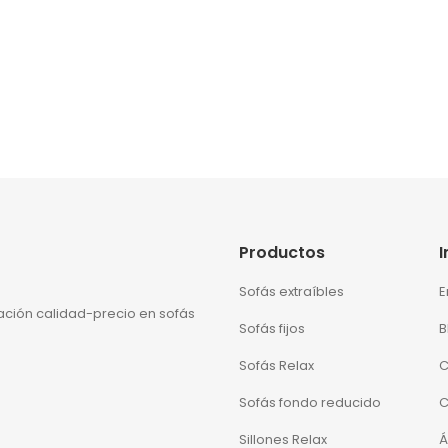
Productos
Sofás extraíbles
E
lación calidad-precio en sofás
Sofás fijos
B
Sofás Relax
C
Sofás fondo reducido
C
Sillones Relax
Á