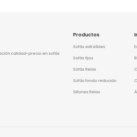
Productos
Sofás extraíbles
E
lación calidad-precio en sofás
Sofás fijos
B
Sofás Relax
C
Sofás fondo reducido
C
Sillones Relax
Á